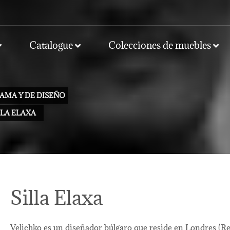
Catalogue
Colecciones de muebles
AMA Y DE DISEÑO
LLA ELAXA
Silla Elaxa
Velichko es un diseñador búlgaro que reside en Londres (R