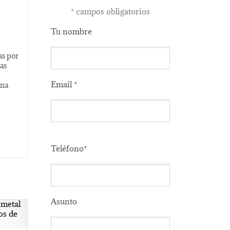
*
campos obligatorios
Tu nombre
as por
ias
Email *
una
Please
leave
Teléfono*
this
field
empty.
Asunto