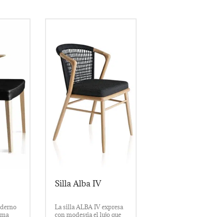
de
ábrica
elegir
producto
cida
en
gama
la
os.
página
de
producto
Silla Alba IV
oderno
La silla ALBA IV expresa
gama
con modestia el lujo que