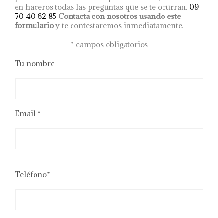
en haceros todas las preguntas que se te ocurran.
09
70 40 62 85
Contacta con nosotros usando este
formulario
y te contestaremos inmediatamente.
*
campos obligatorios
Tu nombre
Email *
Please
leave
Teléfono*
this
field
empty.