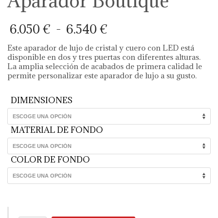
Aparador Boutique
Rango
6.050
€
-
6.540
€
de
precios:
Este aparador de lujo de cristal y cuero con LED está
desde
disponible en dos y tres puertas con diferentes alturas.
6.050 €
La amplia selección de acabados de primera calidad le
hasta
permite personalizar este aparador de lujo a su gusto.
6.540 €
DIMENSIONES
MATERIAL DE FONDO
COLOR DE FONDO