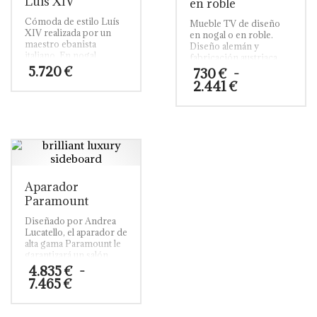
Luís XIV
en roble
Cómoda de estilo Luís
Mueble TV de diseño
XIV realizada por un
en nogal o en roble.
maestro ebanista
Diseño alemán y
italiano.
En nogal
fabricación austriaca.
macizo y con acabado
5.720
€
730
€
-
negro, su cintura
Rango
2.441
€
contiene cuatro cajones.
de
Los interiores de los
precios:
Este
cajones son de roble.
desde
Los detalles suntuosos
producto
730 €
los dan los bronces
tiene
dorados y su contraste
hasta
múltiples
con el acabado negro
2.441 €
variantes.
del nogal.
Las
Aparador
opciones
Paramount
se
pueden
Diseñado por Andrea
Lucatello, el aparador de
elegir
alta gama Paramount le
en
garantizará un salón
la
único. Este aparador
4.835
€
-
página
original y de alta calidad
Rango
7.465
€
de
no pasará
de
producto
desapercibido y
precios:
Este
decorará perfectamente