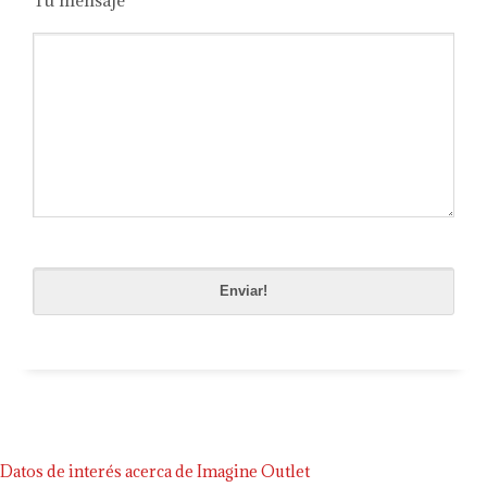
Tu mensaje
Please
leave
this
field
empty.
Datos de interés acerca de Imagine Outlet