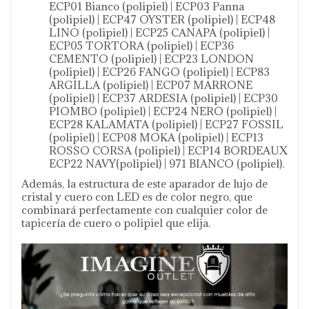
ECP01 Bianco (polipiel) | ECP03 Panna
(polipiel) | ECP47 OYSTER (polipiel) | ECP48
LINO (polipiel) | ECP25 CANAPA (polipiel) |
ECP05 TORTORA (polipiel) | ECP36
CEMENTO (polipiel) | ECP23 LONDON
(polipiel) | ECP26 FANGO (polipiel) | ECP83
ARGILLA (polipiel) | ECP07 MARRONE
(polipiel) | ECP37 ARDESIA (polipiel) | ECP30
PIOMBO (polipiel) | ECP24 NERO (polipiel) |
ECP28 KALAMATA (polipiel) | ECP27 FOSSIL
(polipiel) | ECP08 MOKA (polipiel) | ECP13
ROSSO CORSA (polipiel) | ECP14 BORDEAUX
ECP22 NAVY(polipiel) | 971 BIANCO (polipiel).
Además, la estructura de este aparador de lujo de
cristal y cuero con LED es de color negro, que
combinará perfectamente con cualquier color de
tapicería de cuero o polipiel que elija.