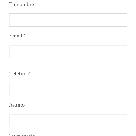
Tu nombre
Email *
Please
leave
Teléfono*
this
field
empty.
Asunto