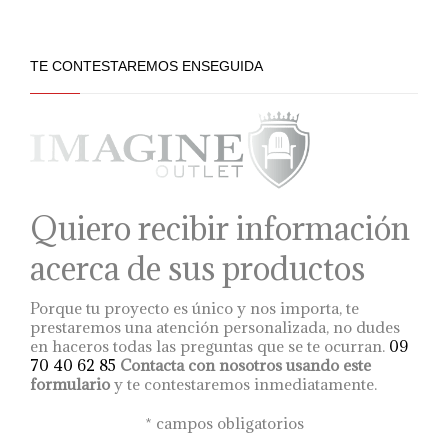
desde
producto
su interior.
4.835 €
tiene
hasta
múltiples
7.465 €
variantes.
TE CONTESTAREMOS ENSEGUIDA
Las
opciones
se
pueden
elegir
en
la
página
Quiero recibir información
de
producto
acerca de sus productos
Porque tu proyecto es único y nos importa, te
prestaremos una atención personalizada, no dudes
en haceros todas las preguntas que se te ocurran.
09
70 40 62 85
Contacta con nosotros usando este
formulario
y te contestaremos inmediatamente.
*
campos obligatorios