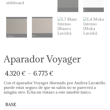
Aparador Voyager
Rango
4.320
€
-
6.775
€
de
precios:
Con el aparador Voyager disenado por Andrea Lucatello,
desde
puede estar seguro de que su salón no se parecerá a
4.320 €
ningún otro. Echa un vistazo a este mueble único.
hasta
6.775 €
BASE