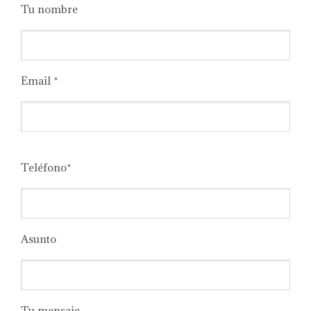
Tu nombre
Email *
Please
leave
Teléfono*
this
field
empty.
Asunto
Tu mensaje