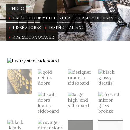
INICIO
CATÁLOGO DE MUEBLES DE ALTA GAMA Y DE DISEÑO
DISEÑADORES
DISEÑO ITALIANO
APARADOR VOYAGER
Aparador Voyager
Un toque moderno para su salón