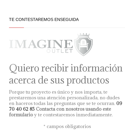
desde
producida en Austria
producto
unas baldas de la misma
2.726 €
por una fábrica de
colección “Spirit”
tiene
muebles galardonada
hasta
diseñada por este
múltiples
por la calidad de gama
diseñador de fama
3.486 €
variantes.
TE CONTESTAREMOS ENSEGUIDA
alta de sus productos.
internacional.
Las
No dude en enviarnos
un email con sus
opciones
preguntas:
se
information@imagineoutlet.
pueden
elegir
en
la
página
Quiero recibir información
de
producto
acerca de sus productos
Porque tu proyecto es único y nos importa, te
prestaremos una atención personalizada, no dudes
en haceros todas las preguntas que se te ocurran.
09
70 40 62 85
Contacta con nosotros usando este
formulario
y te contestaremos inmediatamente.
*
campos obligatorios