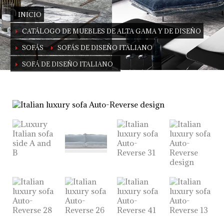
INICIO
CATÁLOGO DE MUEBLES DE ALTA GAMA Y DE DISEÑO
SOFÁS
SOFÁS DE DISEÑO ITALIANO
SOFÁ DE DISEÑO ITALIANO
Sofá de diseño italiano | Lujo y alto de
gama
Diseñado por Giuseppe Vigano