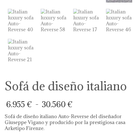
Sofá de diseño italiano
Rango
6.955
€
-
30.560
€
de
precios:
Sofá de diseño italiano Auto-Reverse del diseñador
desde
Giuseppe Vigano y producido por la prestigiosa casa
6.955 €
Arketipo Firenze.
hasta
30.560 €