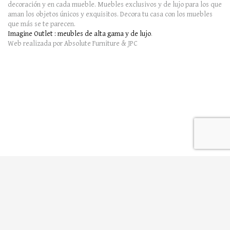
decoración y en cada mueble. Muebles exclusivos y de lujo para los que
aman los objetos únicos y exquisitos. Decora tu casa con los muebles
que más se te parecen.
Imagine Outlet : meubles de alta gama y de lujo
.
Web realizada por Absolute Furniture & JPC
English
Français
Español
to join this conversation on GitHub. Already have an
account? Sign in to comment Footer © 2025 GitHub, Inc.
Footer navigation Terms Privacy Security Status Docs
Contact Manage cookies Do not share my personal