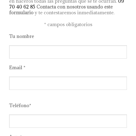
en haceros todas las preguntas que se te ocurran.
09
70 40 62 85
Contacta con nosotros usando este
formulario
y te contestaremos inmediatamente.
*
campos obligatorios
Tu nombre
Email *
Please
leave
Teléfono*
this
field
empty.