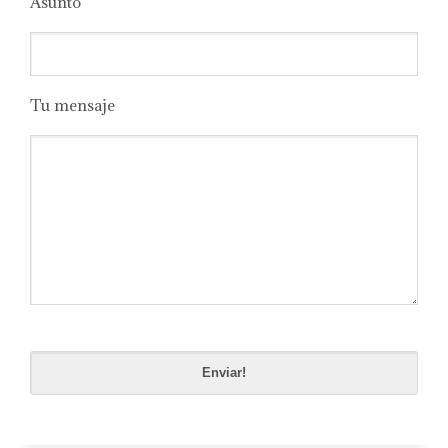
Asunto
Tu mensaje
Please
leave
this
field
empty.