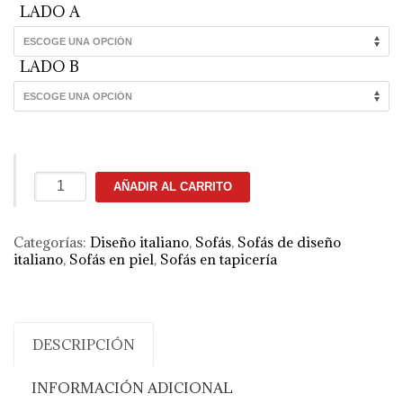
LADO A
LADO B
Sofá
AÑADIR AL CARRITO
de
diseño
italiano
Categorías:
Diseño italiano
,
Sofás
,
Sofás de diseño
cantidad
italiano
,
Sofás en piel
,
Sofás en tapicería
DESCRIPCIÓN
INFORMACIÓN ADICIONAL