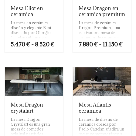
pueden
Mesa Eliot en
Mesa Dragon en
elegir
ceramica
ceramica premium
en
la
La mesa en cerámica
La mesa de cerámica
diseño y elegante Eliot
Dragon Premium, ¡una
página
disenado por Giorgio
cautivadora mesa de
de
Cattelan sublimará su
comedor de cerámica!
producto
interior con modernidad
Rango
Rang
5.470
€
-
8.520
€
7.880
€
-
11.150
€
gracias a su curvas
de
de
sobrías y elegantes.
precios:
preci
Este
Este
desde
desd
producto
producto
5.470 €
7.880
tiene
tiene
hasta
hast
múltiples
múltiples
8.520 €
11.15
variantes.
variantes.
Las
Las
opciones
opciones
se
se
pueden
pueden
Mesa Dragon
Mesa Atlantis
elegir
elegir
crystalart
ceramica
en
en
la
la
La mesa Dragon
La mesa de diseño de
Crystalart es una gran
cerámica creada por
página
página
mesa de comedor
Paolo Cattelan añadirá un
de
de
original y artística.
toque contemporáneo a