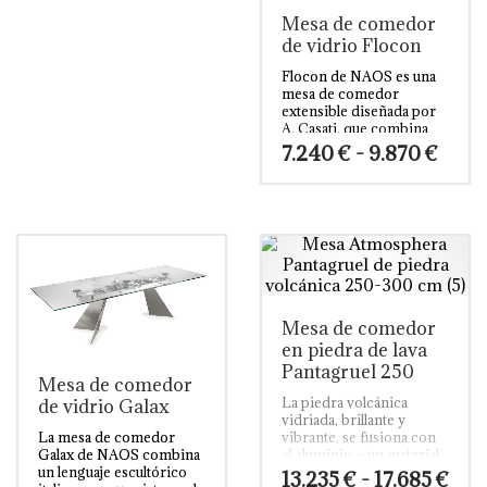
en
Mesa de comedor
la
de vidrio Flocon
página
Flocon de NAOS es una
de
mesa de comedor
producto
extensible diseñada por
A. Casati, que combina
una base de acero
Rang
7.240
€
-
9.870
€
pintado con un
de
mecanismo sincronizado
preci
Este
para la apertura lateral de
desd
producto
las extensiones y la
7.240
tiene
elevación de la extensión
hast
central.
La mesa puede
múltiples
9.870
configurarse con
variantes.
opciones de tablero en
Las
vidrio, Cerámica piedra o
opciones
Cerámica marmórea,
Mesa de comedor
se
creando un refinado
en piedra de lava
equilibrio entre diseño
pueden
Pantagruel 250
técnico, presencia
elegir
Mesa de comedor
material y artesanía
en
La piedra volcánica
de vidrio Galax
italiana del mobiliario
la
vidriada, brillante y
contemporáneo.
vibrante, se fusiona con
La mesa de comedor
página
Tengo una pregunta
el aluminio —un material
Galax de NAOS combina
de
aparentemente austero—
un lenguaje escultórico
Ran
13.235
€
-
17.685
€
producto